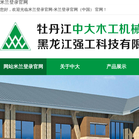
米兰登录官网
您好，欢迎光临米兰登录官网-米兰登录官网（中国） 官网！
网站米兰登录官网
关于中大
产品展示