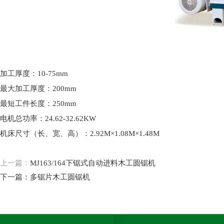
加工厚度：10-75mm
最大加工厚度：200mm
最短工件长度：250mm
电机总功率：24.62-32.62KW
机床尺寸（长、宽、高）：2.92M×1.08M×1.48M
上一篇：
MJ163/164下锯式自动进料木工圆锯机
下一篇：
多锯片木工圆锯机